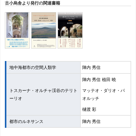
古小烏舎より発行の関連書籍
地中海都市の空間人類学
陣内 秀信
陣内 秀信
植田 曉
トスカーナ・オルチャ渓谷のテリト
マッテオ・ダリオ・パ
ーリオ
オルッチ
樋渡 彩
都市のルネサンス
陣内 秀信