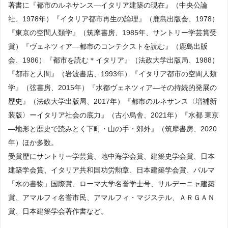
著書に『都市のルネサンス―イタリア建築の現在』（中央公論
社、1978年）『イタリア都市再生の論理』（鹿島出版会、1978）
『東京の空間人類学』（筑摩書房、1985年、サントリー学芸賞受
賞）『ヴェネツィア―都市のコンテクストを読む』（鹿島出版
会、1986）『都市を読む＊イタリア』（法政大学出版局、1988）
『都市と人間』（岩波書店、1993年）『イタリア都市の空間人類
学』（弦書房、2015年）『水都ヴェネツィア―その持続的発展の
歴史』（法政大学出版局、2017年）『都市のルネサンス〈増補新
装版〉ーイタリア社会の底力』（古小烏舎、2021年）『水都 東京
―地形と歴史で読みとく下町・山の手・郊外』（筑摩書房、2020
年）ほか多数。
受賞歴にサントリー学芸賞、地中海学会賞、建築史学会賞、日本
建築学会賞、イタリア共和国功労勲章、日本建築学会賞、パルマ
「水の書物」国際賞、ローマ大学名誉学士号、サルデーニャ建築
賞、アマルフィ名誉市民、アマルフィ・マジステル、ＡＲＧＡＮ
賞、日本建築学会著作書など。