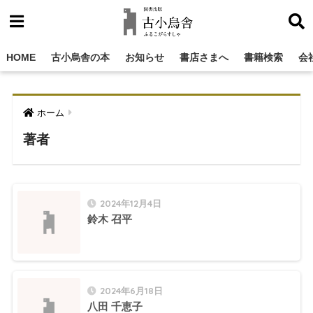
HOME
古小烏舎の本
お知らせ
書店さまへ
書籍検索
会
ホーム
著者
2024年12月4日
鈴木 召平
2024年6月18日
八田 千恵子